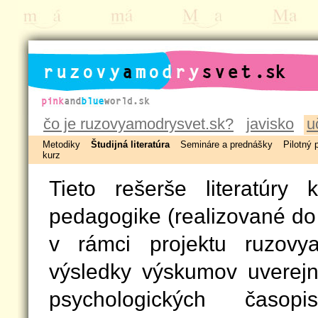
ruzovyamodrysvet.sk
čo je ruzovyamodrysvet.sk?
javisko
u
Metodiky
Študijná literatúra
Semináre a prednášky
Pilotný 
kurz
Tieto rešerše literatúry
pedagogike (realizované do
v rámci projektu ruzovya
výsledky výskumov uverej
psychologických časop