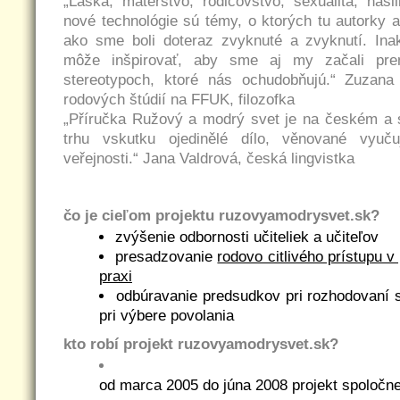
„Láska, materstvo, rodičovstvo, sexualita, nási
nové technológie sú témy, o ktorých tu autorky a 
ako sme boli doteraz zvyknuté a zvyknutí. Ina
môže inšpirovať, aby sme aj my začali pre
stereotypoch, ktoré nás ochudobňujú.“
Zuzana 
rodových štúdií na FFUK, filozofka
„Příručka Ružový a modrý svet je na českém a
trhu vskutku ojedinělé dílo, věnované vyuču
veřejnosti.“
Jana Valdrová, česká lingvistka
čo je cieľom projektu ruzovyamodrysvet.sk?
zvýšenie odbornosti učiteliek a učiteľov
presadzovanie
rodovo citlivého prístupu v 
praxi
odbúravanie predsudkov pri rozhodovaní 
pri výbere povolania
kto robí projekt ruzovyamodrysvet.sk?
od marca 2005 do júna 2008 projekt spoločne 