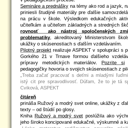
Semináre a prednášky
na témy ako rod a jazyk, ná
priniesli študijné materiály pre ďalšie samovzdel
na prácu v škole. Výsledkom edukačných aktiv
učiteľkám a učiteľom základných a stredných šk
rovnosť ako nástroj spoločenských 
problematiky
, akreditovaný Ministerstvom ško
ukážky o skúsenostiach s ďalším vzdelávaním.
Pilotný projekt
realizuje ASPEKT v spolupráci s 
Gorkého 21 v Trnave formou ďalšieho vzdeláv
prípravy metodických materiálov.
Pozrite si
u
pedagogičky hovoria o svojich skúsenostiach z pil
„Treba začať pracovať s deťmi a mladými ľuďmi
istý cit pre spravodlivosť. Dúfam, že to je tá s
Cviková, ASPEKT
čitáreň
prináša Ružový a modrý svet online, ukážky z ďal
texty – od štúdií po glosy.
Kniha
Ružový a modrý svet
poslúžila ako výcho
jeho široko koncipované edukačné, výskumné a ka