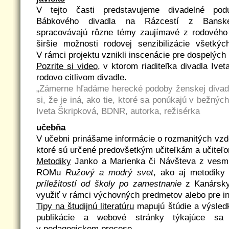
V tejto časti predstavujeme divadelné pod
Bábkového divadla na Rázcestí z Banskej
spracovávajú rôzne témy zaujímavé z rodového 
širšie možnosti rodovej senzibilizácie všetký
V rámci projektu vznikli inscenácie pre dospelých i
Pozrite si video
, v ktorom riaditeľka divadla Ive
rodovo citlivom divadle.
„Zámerne hľadáme herecké podoby ženskej divade
si, že je iná, ako tie, ktoré sa ponúkajú v bežnýc
Iveta Škripková, BDNR, autorka, režisérka
učebňa
V učebni prinášame informácie o rozmanitých vzde
ktoré sú určené predovšetkým učiteľkám a učiteľo
Metodiky
Janko a Marienka či Návšteva z vesmí
ROMu
Ružový a modrý svet
, ako aj metodiky
príležitostí od školy po zamestnanie
z Kanársky
využiť v rámci výchovných predmetov alebo pre in
Tipy na študijnú literatúru
mapujú štúdie a výsled
publikácie a webové stránky týkajúce sa 
v pedagogickom procese.