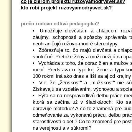
čo je cieľom projektu ruzovyamodrysvet.sk?
kto robí projekt ruzovyamodrysvet.sk?
ˇ
prečo rodovo citlivá pedagogika?
Umožňuje dievčatám a chlapcom rozvíj
záujmy, schopnosti a spôsoby správania ta
neohraničujú ružovo-modré stereotypy.
Zdôrazňuje to, čo majú dievčatá a chlapc
spoločné. Pretože ženy a muži nežijú na opa
Vychádza z toho, že obraz žien a mužov s
mení. Predstava o typickej žene a typick
100 rokmi iná ako dnes a líši sa aj od krajiny
Vie, že „ženskosť“ a „mužskosť“ nie sú 
Získavajú sa vzdelávaním, výchovou a social
Pýta sa na nespravodlivú deľbu práce me
ktorá sa začína už v šlabikároch: Kto sa
opravuje motorku? A čo to znamená pre bud
odmeňovanie za vykonanú prácu, deľbu prác
starostlivosti o deti? Čo to znamená pre pos
na verejnosti a v súkromí?