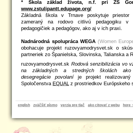
* Škola základ života, n.f. pri ZŠ Go
www.zstulipantt.edupage.org/
Základná škola v Trnave poskytuje priestor p
zameraný na rodovo citlivú pedagogiku v 
pedagogičiek a pedagógov, ako aj v ich praxi.
Nadnárodná spolupráca WEGA
(Women Europe
obohacuje projekt ruzovyamodrysvet.sk o skús
partneriek zo Španielska, Slovinska, Talianska a 
ruzovyamodrysvet.sk
Rodová senzibilizácia vo 
na základných a stredných školách ako 
desegregácie povolaní
je projekt realizovaný 
Spoločenstva
EQUAL
z prostriedkov Európskeho s
english
zväčšiť písmo
verzia pre tlač
ako citovať z webu
hore 