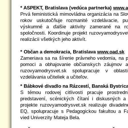
* ASPEKT, Bratislava (vedúca partnerka)
www.a
Prvá feministická mimovládna organizácia na Sl
rokov uskutočňuje rozmanité vzdelávacie, pub
výskumné a ďalšie aktivity zamerané na rod
spoločnosti. Koordinuje projekt ruzovyamodrysve
realizácii všetkých jeho aktivít.
* Občan a demokracia, Bratislava
www.oad.sk
Zameriava sa na šírenie právneho vedomia, na p
pomoci a obhajovanie občianskych záujmov a
ruzovyamodrysvet.sk spolupracuje v oblast
vzdelávania učiteliek a učiteľov.
* Bábkové divadlo na Rázcestí, Banská Bystric
S témou rodovej citlivosti pracuje prostredn
predstavení, scénických čítaní i diskusných a 
projekte ruzovyamodrysvet.sk realizuje divadel
EQ, spolupracuje s Pedagogickou fakultou a F
vied Univerzity Mateja Bela.