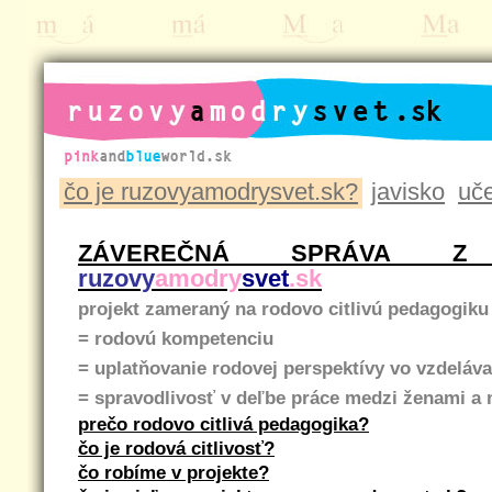
ruzovyamodrysvet.sk
čo je ruzovyamodrysvet.sk?
javisko
uč
ZÁVEREČNÁ SPRÁVA Z 
ruzovy
amodry
svet
.sk
projekt zameraný na rodovo citlivú pedagogiku
= rodovú kompetenciu
= uplatňovanie rodovej perspektívy vo vzdeláva
= spravodlivosť v deľbe práce medzi ženami a
prečo rodovo citlivá pedagogika?
čo je rodová citlivosť?
čo robíme v projekte?