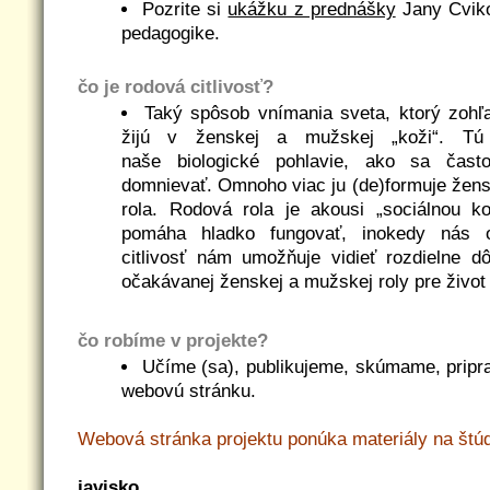
Pozrite si
ukážku z prednášky
Jany Cvikov
pedagogike.
čo je rodová citlivosť?
Taký spôsob vnímania sveta, ktorý zohľa
žijú v ženskej a mužskej „koži“. Tú
naše biologické pohlavie, ako sa čas
domnievať. Omnoho viac ju (de)formuje žen
rola. Rodová rola je akousi „sociálnou 
pomáha hladko fungovať, inokedy nás 
citlivosť nám umožňuje vidieť rozdielne d
očakávanej ženskej a mužskej roly pre život
čo robíme v projekte?
Učíme (sa), publikujeme, skúmame, pripr
webovú stránku.
Webová stránka projektu ponúka materiály na štúd
javisko