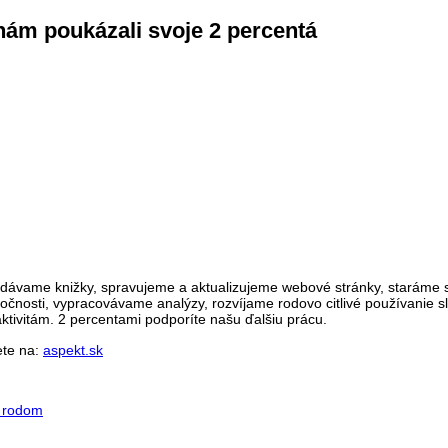
 nám poukázali svoje 2 percentá
ydávame knižky, spravujeme a aktualizujeme webové stránky, staráme s
očnosti, vypracovávame analýzy, rozvíjame rodovo citlivé používanie sl
ktivitám. 2 percentami podporíte našu ďalšiu prácu.
ete na:
aspekt.sk
 rodom