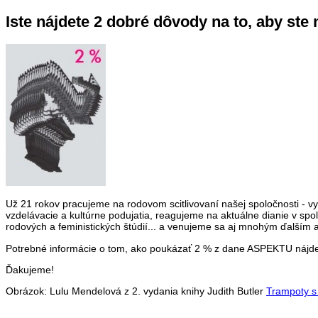
Iste nájdete 2 dobré dôvody na to, aby ste
Už 21 rokov pracujeme na rodovom scitlivovaní našej spoločnosti - v
vzdelávacie a kultúrne podujatia, reagujeme na aktuálne dianie v spol
rodových a feministických štúdií... a venujeme sa aj mnohým ďalším a
Potrebné informácie o tom, ako poukázať 2 % z dane ASPEKTU nájd
Ďakujeme!
Obrázok: Lulu Mendelová z 2. vydania knihy Judith Butler
Trampoty s