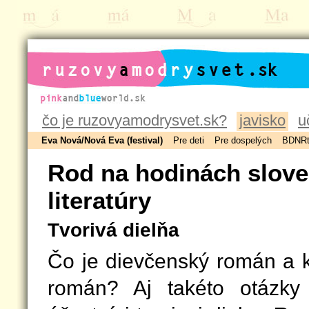
ruzovyamodrysvet.sk
čo je ruzovyamodrysvet.sk?
javisko
u
Eva Nová/Nová Eva (festival)
Pre deti
Pre dospelých
BDNRt
Rod na hodinách slove
literatúry
Tvorivá dielňa
Čo je dievčenský román a k
román? Aj takéto otázky 