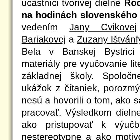
účastníci tvorivej dielne
Rod
na hodinách slovenského j
vedením
Jany Cvikovej
Bariakovej
a
Zuzany Ištvánf
Bela v Banskej Bystrici 
materiály pre vyučovanie li
základnej školy. Spoločne
ukážok z čítaniek, porozmý
nesú a hovorili o tom, ako 
pracovať. Výsledkom dielne
ako pristupovať k výuč
nestereotypne a ako motiv