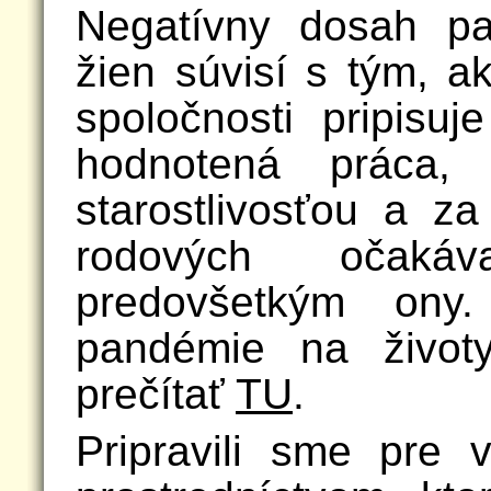
Negatívny dosah pa
žien súvisí s tým, a
spoločnosti pripisu
hodnotená práca, 
starostlivosťou a z
rodových očakáv
predovšetkým ony
pandémie na život
prečítať
TU
.
Pripravili sme pre 