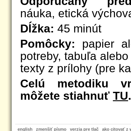
Odporúčaný pred
náuka, etická výchov
Dĺžka:
45 minút
Pomôcky:
papier al
potreby, tabuľa alebo 
texty z prílohy (pre 
Celú metodiku vr
môžete stiahnuť
TU
english
zmenšiť písmo
verzia pre tlač
ako citovať z