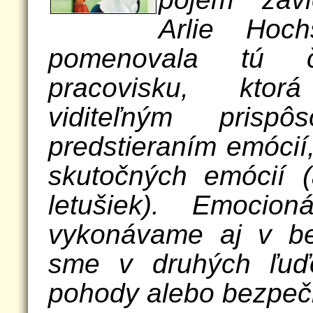
Arlie Hoch
pomenovala tú 
pracovisku, ktor
viditeľným prispô
predstieraním emócií
skutočných emócií (
letušiek). Emocio
vykonávame aj v be
sme v druhých ľuďo
pohody alebo bezpeč