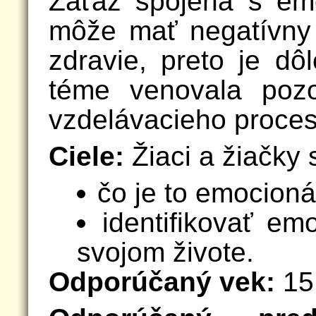
Záťaž spojená s em
môže mať negatívny
zdravie, preto je dôl
téme venovala pozo
vzdelávacieho proces
Ciele:
Žiaci a žiačky 
čo je to emocioná
identifikovať em
svojom živote.
Odporúčaný vek:
15 