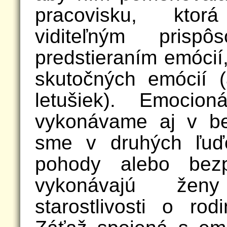
pracovisku, ktor
viditeľným prispô
predstieraním emócií
skutočných emócií (
letušiek). Emocio
vykonávame aj v be
sme v druhých ľuďo
pohody alebo bezp
vykonávajú že
starostlivosti o ro