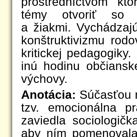
prostredníctvom kto
témy otvoriť so s
a žiakmi. Vychádzaj
konštruktivizmu rod
kritickej pedagogiky.
inú hodinu občianske
výchovy.
Anotácia:
Súčasťou n
tzv. emocionálna p
zaviedla sociologičk
aby ním pomenovala