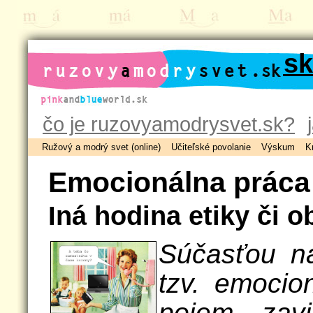
ruzovyamodrysvet.sk
čo je ruzovyamodrysvet.sk?
Ružový a modrý svet (online)
Učiteľské povolanie
Výskum
K
Emocionálna práca
Iná hodina etiky či 
Súčasťou na
tzv. emocio
pojem zavi