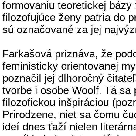
formovaniu teoretickej bázy f
filozofujúce ženy patria do pr
sú označované za jej najvýz
Farkašová priznáva, že podo
feministicky orientovanej mys
poznačil jej dlhoročný čitate
tvorbe i osobe Woolf. Tá sa 
filozofickou inšpiráciou (poz
Prirodzene, niet sa čomu ču
ideí dnes ťaží nielen literárn