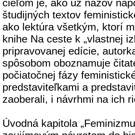
cieľom je, ako už názov nap
študijných textov feministicke
ako lektúra všetkým, ktorí m
knihe Na ceste k „vlastnej iz
pripravovanej edície, autor
spôsobom oboznamuje čitate
počiatočnej fázy feministick
predstaviteľkami a predstavi
zaoberali, i návrhmi na ich r
Úvodná kapitola „Feminizmus