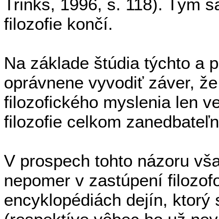
Trinks, 1996, s. 118). Tým sa
filozofie končí.
Na základe štúdia týchto a
oprávnene vyvodiť záver, že 
filozofického myslenia len v
filozofie celkom zanedbateľ
V prospech tohto názoru vš
nepomer v zastúpení filozofo
encyklopédiách dejín, ktorý