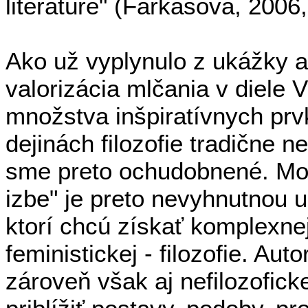
literatúre" (Farkašová, 2006,
Ako už vyplynulo z ukážky a
valorizácia mlčania v diele V
množstva inšpiratívnych prvk
dejinách filozofie tradične 
sme preto ochudobnené. Mon
izbe" je preto nevyhnutnou
ktorí chcú získať komplexnej
feministickej - filozofie. Au
zároveň však aj nefilozofick