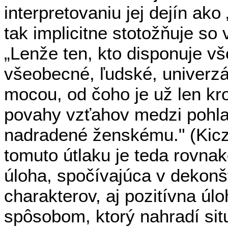
interpretovaniu jej dejín ak
tak implicitne stotožňuje s
„Lenže ten, kto disponuje v
všeobecné, ľudské, univerz
mocou, od čoho je už len kro
povahy vzťahov medzi pohla
nadradené ženskému." (Kiczko
tomuto útlaku je teda rovnak
úloha, spočívajúca v dekonš
charakterov, aj pozitívna úl
spôsobom, ktorý nahradí sit