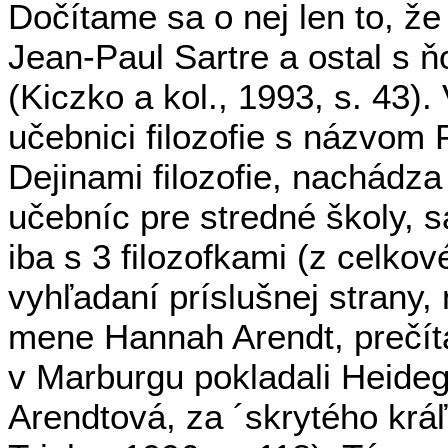
Dočítame sa o nej len to, ž
Jean-Paul Sartre a ostal s ň
(Kiczko a kol., 1993, s. 43).
učebnici filozofie s názvom F
Dejinami filozofie, nachád
učebníc pre stredné školy, s
iba s 3 filozofkami (z celko
vyhľadaní príslušnej strany, 
mene Hannah Arendt, prečít
v Marburgu pokladali Heideg
Arendtová, za ´skrytého kráľ