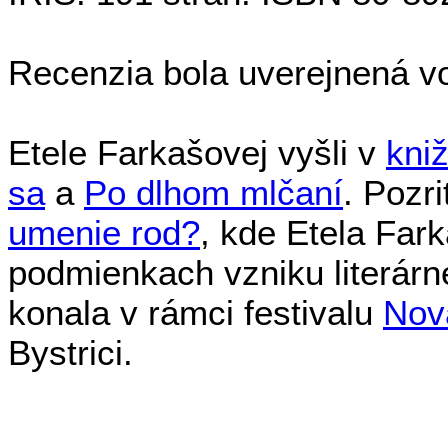
Recenzia bola uverejnená 
Etele Farkašovej vyšli v
kni
sa
a
Po dlhom mlčaní
. Pozri
umenie rod?
, kde Etela Far
podmienkach vzniku literárn
konala v rámci festivalu
Nov
Bystrici.