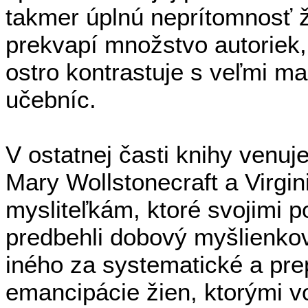
takmer úplnú neprítomnosť ži
prekvapí množstvo autoriek,
ostro kontrastuje s veľmi m
učebníc.
V ostatnej časti knihy venu
Mary Wollstonecraft a Virgi
mysliteľkám, ktoré svojimi
predbehli dobový myšlienkov
iného za systematické a pr
emancipácie žien, ktorými v