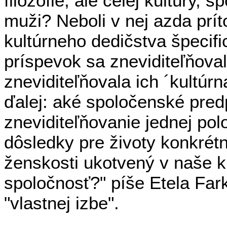
filozofie, ale celej kultúry, s
muži? Neboli v nej azda prít
kultúrneho dedičstva špecif
príspevok sa zneviditeľňova
zneviditeľňovala ich ´kultúr
ďalej: aké spoločenské pre
zneviditeľňovanie jednej polo
dôsledky pre životy konkrét
ženskosti ukotvený v naše ku
spoločnosť?" píše Etela Far
"vlastnej izbe".