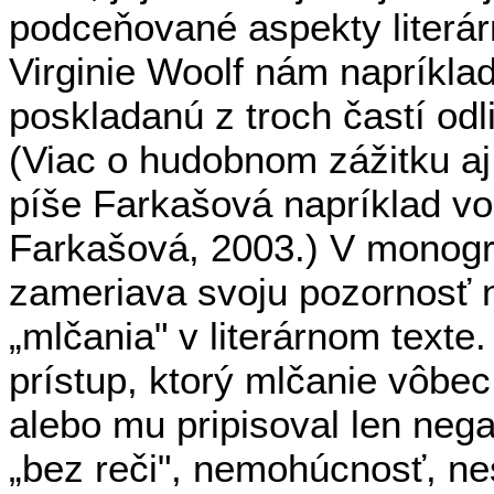
podceňované aspekty literá
Virginie Woolf nám napríkla
poskladanú z troch častí odl
(Viac o hudobnom zážitku aj 
píše Farkašová napríklad vo 
Farkašová, 2003.) V monograf
zameriava svoju pozornosť n
„mlčania" v literárnom texte
prístup, ktorý mlčanie vôbe
alebo mu pripisoval len neg
„bez reči", nemohúcnosť, 