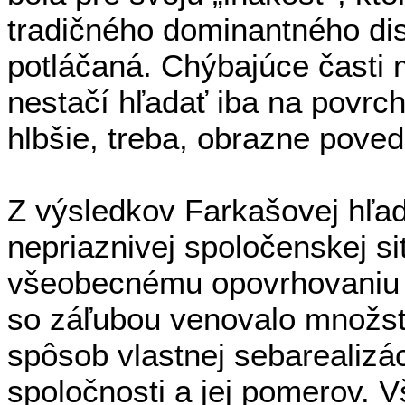
tradičného dominantného dis
potláčaná. Chýbajúce časti 
nestačí hľadať iba na povrch
hlbšie, treba, obrazne poved
Z výsledkov Farkašovej hľa
nepriaznivej spoločenskej sit
všeobecnému opovrhovaniu a
so záľubou venovalo množst
spôsob vlastnej sebarealizáci
spoločnosti a jej pomerov. 