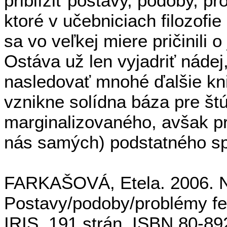
priblížiť postavy, podoby, p
ktoré v učebniciach filozofie
sa vo veľkej miere pričinili
Ostáva už len vyjadriť nádej
nasledovať mnohé ďalšie k
vznikne solídna báza pre št
marginalizovaného, avšak pre
nás samých) podstatného s
FARKAŠOVÁ, Etela. 2006. Na 
Postavy/podoby/problémy femi
IRIS. 191 strán. ISBN 80-89