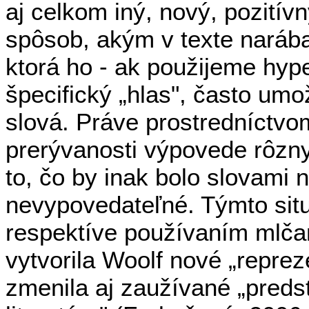
aj celkom iný, nový, pozití
spôsob, akým v texte narába
ktorá ho - ak použijeme hyp
špecifický „hlas", často umo
slová. Práve prostredníctvo
prerývanosti výpovede rôzn
to, čo by inak bolo slovami n
nevypovedateľné. Týmto sit
respektíve používaním mlčan
vytvorila Woolf nové „reprez
zmenila aj zaužívané „preds