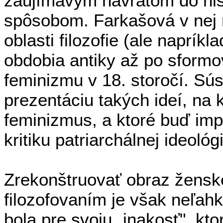
zaujímavým návratom do hist
spôsobom. Farkašová v nej
oblasti filozofie (ale napríkla
obdobia antiky až po sformov
feminizmu v 18. storočí. Sú
prezentáciu takých ideí, na 
feminizmus, a ktoré buď impli
kritiku patriarchálnej ideológ
Zrekonštruovať obraz ženskej
filozofovaním je však neľah
bola pre svoju „inakosť", k