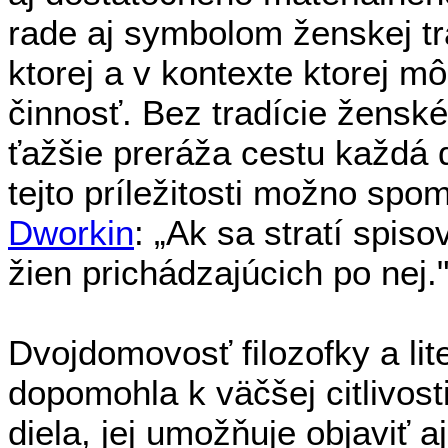
rade aj symbolom ženskej tra
ktorej a v kontexte ktorej mô
činnosť. Bez tradície ženské
ťažšie preráža cestu každá ď
tejto príležitosti možno spo
Dworkin
: „Ak sa stratí spiso
žien prichádzajúcich po nej."
Dvojdomovosť filozofky a lit
dopomohla k väčšej citlivos
diela, jej umožňuje objaviť a