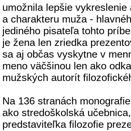
umožnila lepšie vykreslenie 
a charakteru muža - hlavnéh
jediného pisateľa tohto príbe
je žena len zriedka prezento
sa aj občas vyskytne v mennom
meno väčšinou len ako odka
mužských autorít filozofick
Na 136 stranách monografie D
ako stredoškolská učebnica,
predstaviteľka filozofie pr