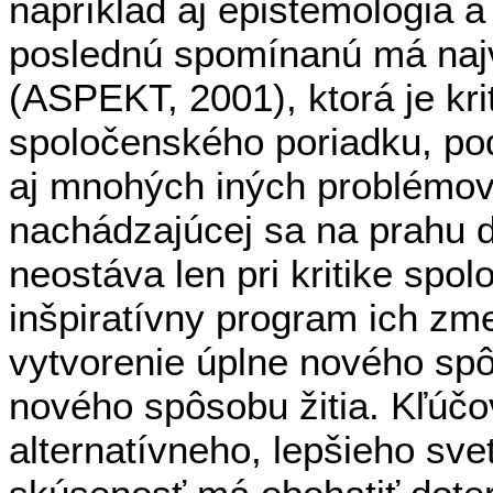
napríklad aj epistemológia a 
poslednú spomínanú má naj
(ASPEKT, 2001), ktorá je kri
spoločenského poriadku, pod
aj mnohých iných problémov
nachádzajúcej sa na prahu d
neostáva len pri kritike spo
inšpiratívny program ich z
vytvorenie úplne nového sp
nového spôsobu žitia. Kľúčov
alternatívneho, lepšieho sve