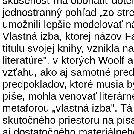
skúsenosť má obohatiť doter
jednostranný pohľad „zo stre
umožnili lepšie modelovať n
Vlastná izba, ktorej názov 
titulu svojej knihy, vznikla
literatúre", v ktorých Woolf
vzťahu, ako aj samotné pred
predpokladov, ktoré musia b
píše, mohla venovať literárn
metaforou „vlastná izba". Tá
skutočného priestoru na písa
aj dostatočného materiálne