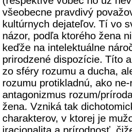
(respektíve vôbec ho už nevn
všeobecne pravdivý považo
kultúrnych dejateľov. Tí vo s
názor, podľa ktorého žena ni
keďže na intelektuálne náro
prirodzené dispozície. Títo 
zo sféry rozumu a ducha, al
rozumu protikladnú, ako ne
antagonizmus rozum/príroda 
žena. Vzniká tak dichotomic
charakterov, v ktorej je muž
iracionalita a prírodnosť, či