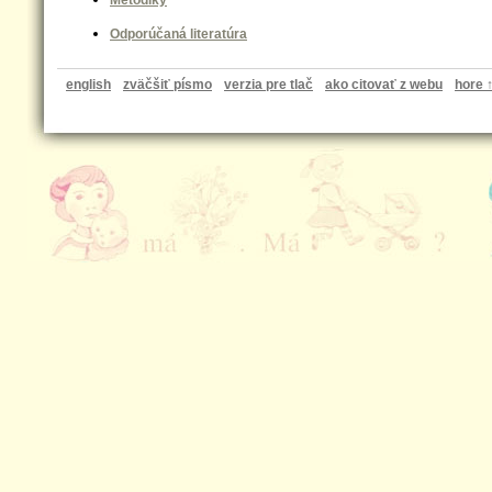
Metodiky
Odporúčaná literatúra
english
zväčšiť písmo
verzia pre tlač
ako citovať z webu
hore 