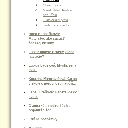
Osvienčim
Obraz rodiny
Marek Šálek: Rodiče
bez křídel
O materskej praxi
Urobte si s nami kvíz
Hana Bednaříková:
Materstvo ako súčasť
ženskej identity
Ľuba Kobová: Hračky, alebo
nástroje?
Ľubica Lacinová: Myslia ženy
inak?
Katarína Minarovičová: Čo sa
v škole o nerovnosti naučíš...
Jana Juráňová: Babeta ide do
sveta
O autorkách, editorkách a
organizáciách
Edičné poznámky