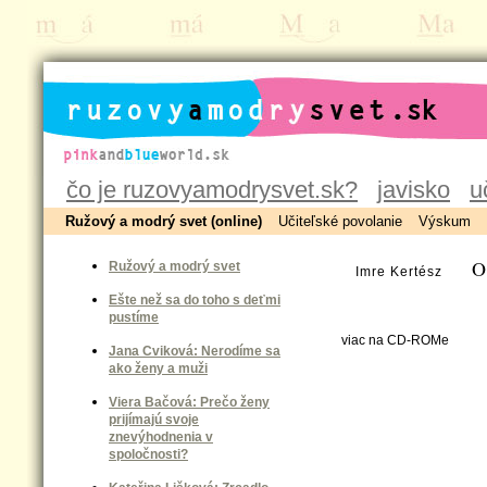
ruzovyamodrysvet.sk
čo je ruzovyamodrysvet.sk?
javisko
u
Ružový a modrý svet (online)
Učiteľské povolanie
Výskum
Ot
Ružový a modrý svet
Imre Kertész
Ešte než sa do toho s deťmi
pustíme
viac na CD-ROMe
Jana Cviková: Nerodíme sa
ako ženy a muži
Viera Bačová: Prečo ženy
prijímajú svoje
znevýhodnenia v
spoločnosti?