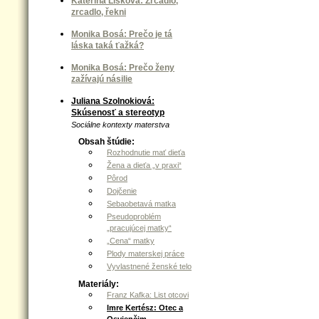
Kateřina Lišková: Zrcadlo,
zrcadlo, řekni
Monika Bosá: Prečo je tá
láska taká ťažká?
Monika Bosá: Prečo ženy
zažívajú násilie
Juliana Szolnokiová:
Skúsenosť a stereotyp
Sociálne kontexty materstva
Obsah štúdie:
Rozhodnutie mať dieťa
Žena a dieťa „v praxi“
Pôrod
Dojčenie
Sebaobetavá matka
Pseudoproblém
„pracujúcej matky“
„Cena“ matky
Plody materskej práce
Vyvlastnené ženské telo
Materiály:
Franz Kafka: List otcovi
Imre Kertész: Otec a