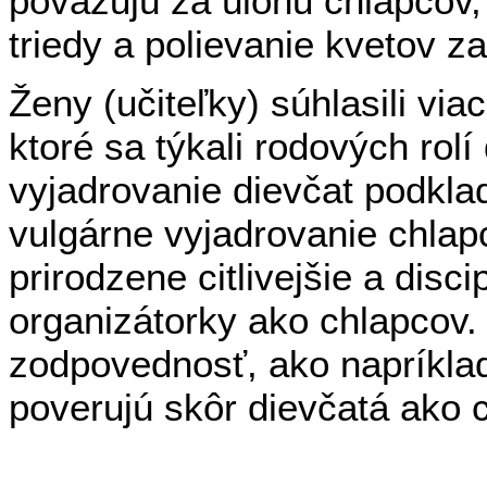
považujú za úlohu chlapcov,
triedy a polievanie kvetov za
Ženy (učiteľky) súhlasili via
ktoré sa týkali rodových rolí
vyjadrovanie dievčat podklad
vulgárne vyjadrovanie chlap
prirodzene citlivejšie a disci
organizátorky ako chlapcov.
zodpovednosť, ako napríklad
poverujú skôr dievčatá ako 