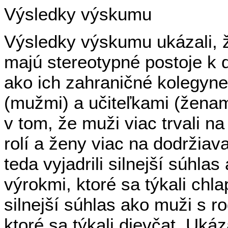
Výsledky výskumu
Výsledky výskumu ukázali, ž
majú stereotypné postoje k
ako ich zahraničné kolegyne
(mužmi) a učiteľkami (ženami
v tom, že muži viac trvali 
rolí a ženy viac na dodržiav
teda vyjadrili silnejší súhl
výrokmi, ktoré sa týkali chl
silnejší súhlas ako muži s 
ktoré sa týkali dievčat. Ukáz