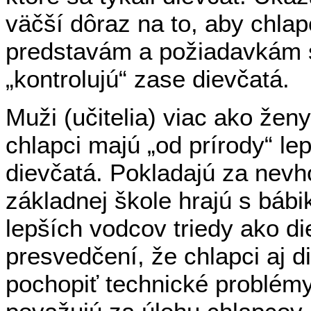
väčší dôraz na to, aby chla
predstavám a požiadavkám sp
„kontrolujú“ zase dievčatá.
Muži (učitelia) viac ako ženy
chlapci majú „od prírody“ le
dievčatá. Pokladajú za nevh
základnej škole hrajú s báb
lepších vodcov triedy ako di
presvedčení, že chlapci aj 
pochopiť technické problémy