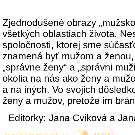
Zjednodušené obrazy „mužskost
všetkých oblastiach života. Ne
spoločnosti, ktorej sme súčasť
znamená byť mužom a ženou, a
„správne ženy“ a „správni muž
okolia na nás ako ženy a mužo
a na iných. Vo svojich dôsledk
ženy a mužov, pretože im bránia 
Editorky: Jana Cviková a Ja