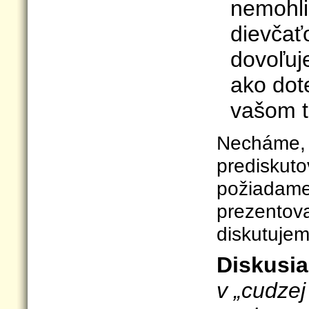
nemohli
dievča
dovoľuj
ako dot
vašom t
Necháme, 
prediskuto
požiadame
prezentova
diskutujeme
Diskusia
v „cudzej