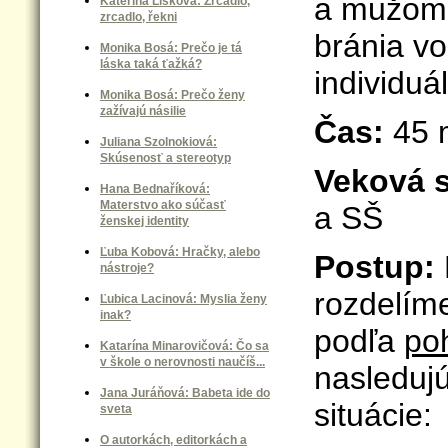
a mužom,
Kateřina Lišková: Zrcadlo,
zrcadlo, řekni
bránia vo
Monika Bosá: Prečo je tá
láska taká ťažká?
individuá
Monika Bosá: Prečo ženy
zažívajú násilie
Čas:
45 
Juliana Szolnokiová:
Skúsenosť a stereotyp
Veková 
Hana Bednaříková:
Materstvo ako súčasť
a SŠ
ženskej identity
Ľuba Kobová: Hračky, alebo
Postup:
nástroje?
rozdelím
Ľubica Lacinová: Myslia ženy
inak?
podľa
po
Katarína Minarovičová: Čo sa
v škole o nerovnosti naučíš...
nasledujú
Jana Juráňová: Babeta ide do
situácie:
sveta
O autorkách, editorkách a