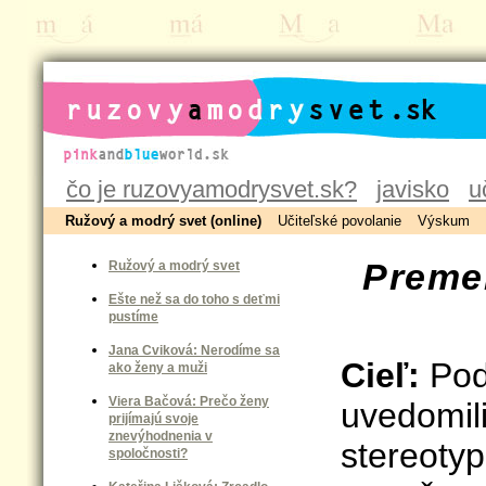
ruzovyamodrysvet.sk
čo je ruzovyamodrysvet.sk?
javisko
u
Ružový a modrý svet (online)
Učiteľské povolanie
Výskum
Preme
Ružový a modrý svet
Ešte než sa do toho s deťmi
pustíme
Jana Cviková: Nerodíme sa
Cieľ:
Podn
ako ženy a muži
Viera Bačová: Prečo ženy
uvedomili
prijímajú svoje
znevýhodnenia v
stereoty
spoločnosti?