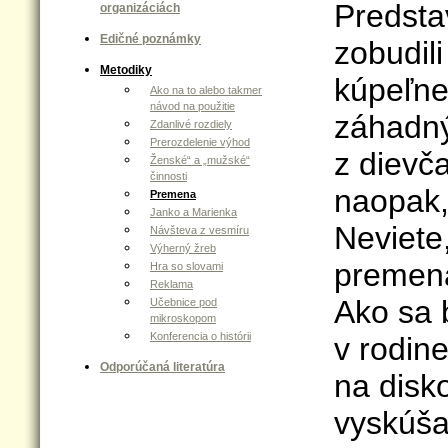
Predstav
organizáciách
Edičné poznámky
zobudili
Metodiky
kúpeľne,
Ako na to alebo takmer
návod na použitie
záhadný
Zdanlivé rozdiely
Prerozdelenie výhod
z dievč
Ženské“ a „mužské“
činnosti
naopak,
Premena
Janko a Marienka
Neviete
Návšteva z vesmíru
Výherný žreb
premena
Hra so slovami
Reklama
Ako sa 
Učebnice pod
mikroskopom
Konferencia o histórii
v rodine
Odporúčaná literatúra
na disk
vyskúša