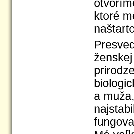
otvorím
ktoré 
naštart
Presved
ženskej
prirodz
biologic
a muža,
najstabi
fungovan