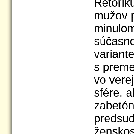
Rétoriku
mužov p
minulom,
súčasn
variant
s preme
vo vere
sfére, a
zabetó
predsu
ženskos