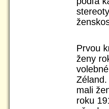
podľa k
stereot
ženskos
Prvou kr
ženy ro
volebné
Zéland.
mali že
roku 19