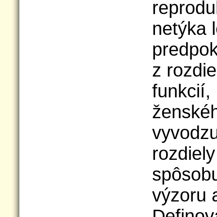
reprodu
netýka 
predpok
z rozdi
funkcií,
ženskéh
vyvodzu
rozdiely
spôsobu 
výzoru 
Definov