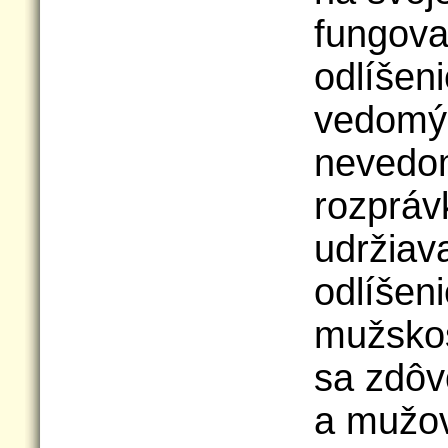
fungova
odlíšen
vedomým
nevedom
rozprá
udržiava
odlíšen
mužskos
sa zdôv
a mužov