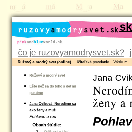
ruzovyamodrysvet.sk
čo je ruzovyamodrysvet.sk?
Ružový a modrý svet (online)
Učiteľské povolanie
Výskum
Jana Cvi
Ružový a modrý svet
Nerodí
Ešte než sa do toho s deťmi
pustíme
ženy a
Jana Cviková: Nerodíme sa
ako ženy a muži
Pohlavie a rod
Pohlav
Obsah štúdie:
Odlišnosť pohlaví