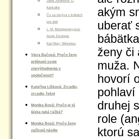
Jana Juráňová: O
Karkulke
akým s
Čo sa skrýva v knihách
uberať 
pre deti
L. M. Montgomeryová:
bábätka
Annin životopis
Karl May: Winnetou
ženy či
Viera Bačová: Prečo ženy
muža. N
prijímajú svoje
znevýhodnenia v
hovorí 
spoločnosti?
Kateřina Lišková: Zrcadlo,
pohlaví
zrcadlo, řekni
druhej s
Monika Bosá: Prečo je tá
láska taká ťažká?
role (an
Monika Bosá: Prečo ženy
ktorú s
zažívajú násilie