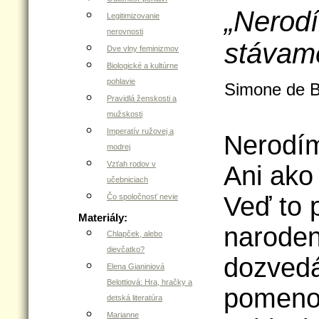
„Nerodí
Legitimizovanie
nerovnosti
stávame
Dve vlny feminizmov
Biologické a kultúrne
pohlavie
Simone de B
Pravidlá ženskosti a
mužskosti
Imperatív ružovej a
Nerodím
modrej
Vzťah rodov v
Ani ako
učebniciach
Veď to 
Čo spoločnosť nevie
Materiály:
naroden
Chlapček, alebo
dievčatko?
dozvedá
Elena Gianiniová
Belottiová: Hra, hračky a
pomeno
detská literatúra
Marianne