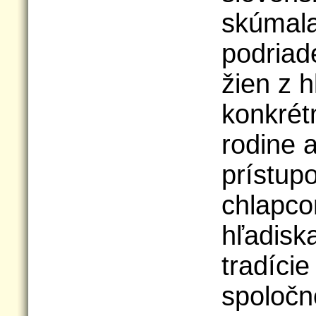
skúmala
podriad
žien z h
konkrét
rodine 
prístup
chlapco
hľadisk
tradície
spoločn