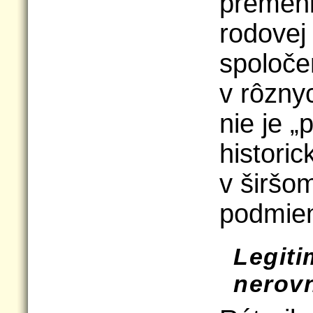
premen
rodovej 
spoloče
v rôznyc
nie je „
historic
v širšo
podmie
Legiti
nerovn