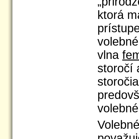
„prirod
ktorá m
prístupe
volebné
vlna
fe
storočí
storočia
predovš
volebné
Volebné
považu