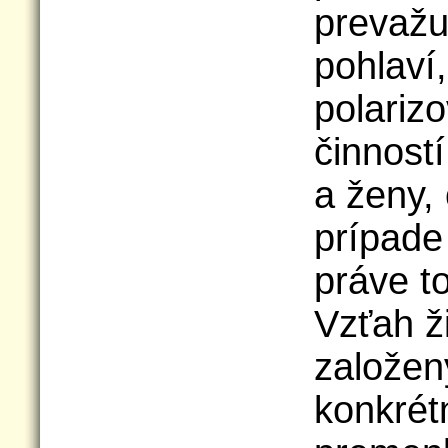
prevažu
pohlaví
polariz
činnost
a ženy,
prípade
práve to
Vzťah ž
založen
konkré