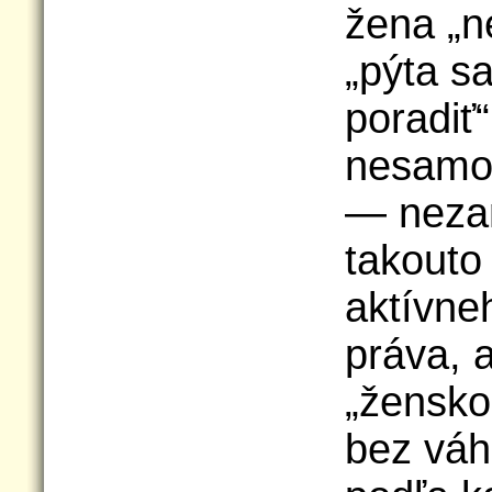
žena „n
„pýta sa
poradiť“
nesamos
— neza
takouto
aktívne
práva, 
„ženskos
bez vá