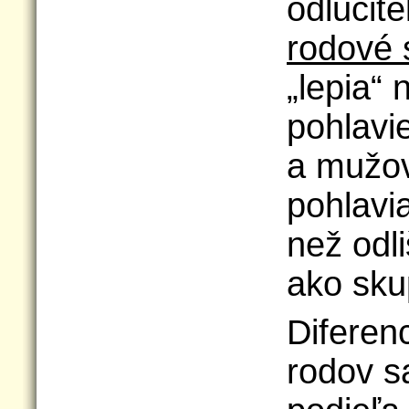
odlučit
rodové 
„lepia“ 
pohlavie
a mužov
pohlavi
než odl
ako sku
Diferenc
rodov 