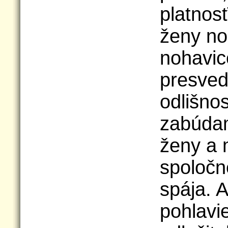
platnosť
ženy no
nohavic
presved
odlišnos
zabúdam
ženy a 
spoločné
spája. A
pohlavie