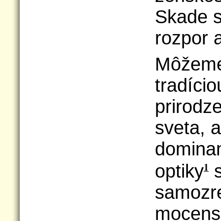
Skade s
rozpor a
Môžeme
tradício
prirodz
sveta, a
dominan
1
optiky
s
samozre
mocens