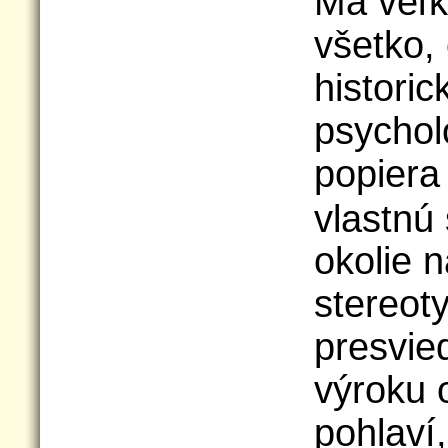
Má veľk
všetko,
historic
psychol
popiera
vlastnú
okolie 
stereot
presvied
výroku 
pohlaví,