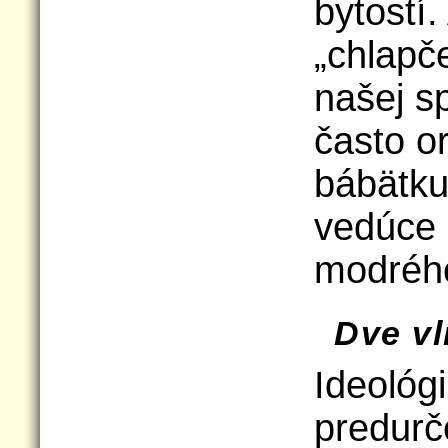
bytostí.
„chlapče
našej s
často or
bábätku
vedúce 
modrého
Dve v
Ideológ
predurč