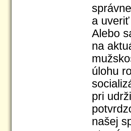
správn
a uveri
Alebo s
na aktu
mužskos
úlohu r
sociali
pri udrž
potvrdz
našej s