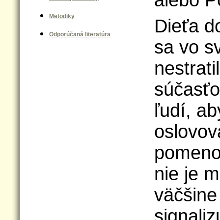
alebo P
Metodiky
Dieťa d
Odporúčaná literatúra
sa vo s
nestrati
súčasťo
ľudí, ab
oslovov
pomeno
nie je 
väčšine
signaliz