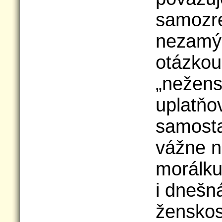
samozre
nezamý
otázkou,
„nežens
uplatňo
samosta
vážne n
morálku
i dnešná
ženskos