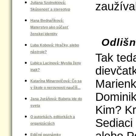
zaužíva
Juliana Szolnokiová:
Skúsenosť a stereotyp
Hana Bednaříková:
Materstvo ako súčasť
ženskej identity
Odlišn
Ľuba Kobová: Hračky, alebo
nástroje?
Tak ted
Ľubica Lacinová: Myslia ženy
dievčat
inak?
Marienk
Katarína Minarovičová: Čo sa
v škole o nerovnosti naučíš...
Dominik
Jana Juráňová: Babeta ide do
sveta
Kim? Kr
O autorkách, editorkách a
Sediaci
organizáciách
Edičné poznámky