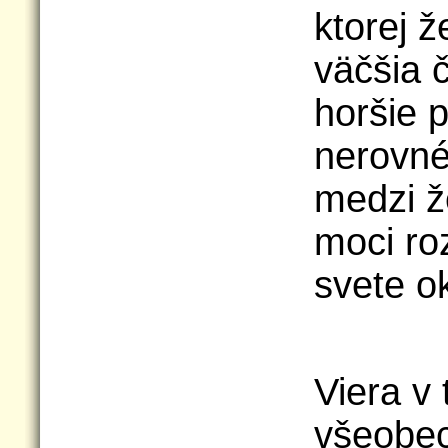
ktorej 
väčšia 
horšie p
nerovné
medzi ž
moci ro
svete o
Viera v 
všeobec