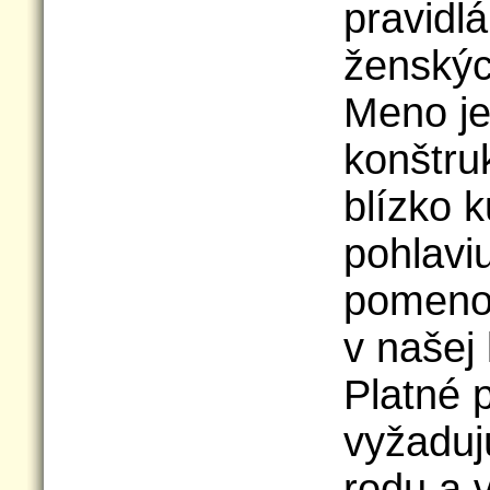
pravidl
ženskýc
Meno je 
konštru
blízko 
pohlavi
pomeno
v našej 
Platné 
vyžaduj
rodu a 