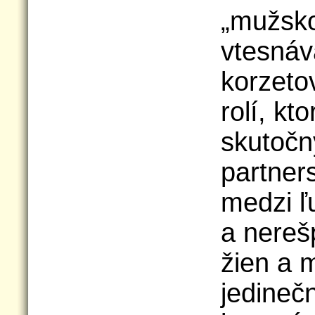
„mužsko
vtesnáv
korzeto
rolí, k
skutoč
partner
medzi ľ
a nerešp
žien a 
jedineč