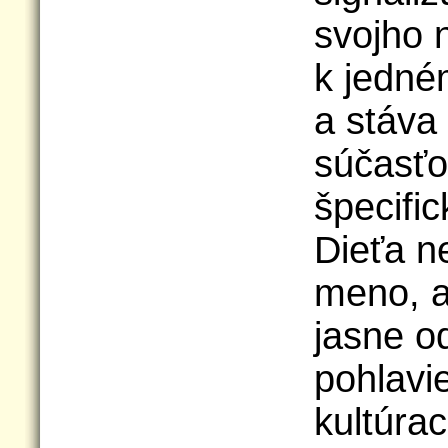
svojho n
k jedné
a stáva 
súčasťo
špecific
Dieťa n
meno, a
jasne o
pohlavi
kultúrac