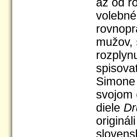
až od ro
volebné
rovnopr
mužov, 
rozplyn
spisovat
Simone 
svojom
diele
Dr
originál
slovens