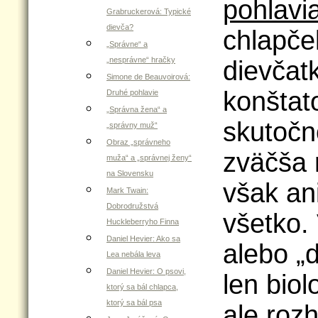
pohlavi
Grabruckerová: Typické
dievča?
chlapček
„Správne“ a
„nesprávne“ hračky
dievčat
Simone de Beauvoirová:
konštat
Druhé pohlavie
„Správna žena“ a
skutočno
„správny muž“
Obraz „správneho
zväčša 
muža“ a „správnej ženy“
na Slovensku
však ani
Mark Twain:
Dobrodružstvá
všetko. 
Huckleberryho Finna
Daniel Hevier: Ako sa
alebo „
Lea nebála leva
Daniel Hevier: O psovi,
len biol
ktorý sa bál chlapca,
ktorý sa bál psa
ale rozh