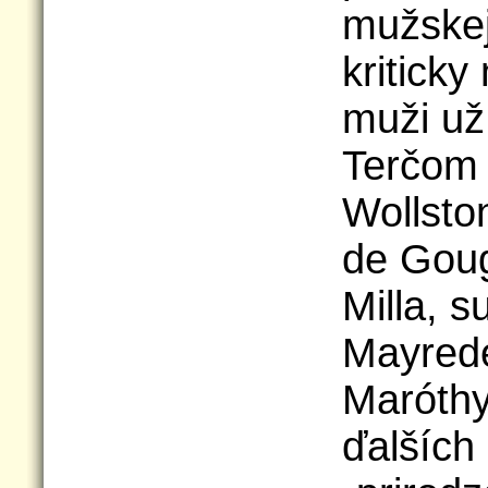
mužskej
kriticky
muži už 
Terčom 
Wollsto
de Goug
Milla, s
Mayrede
Maróthy
ďalších