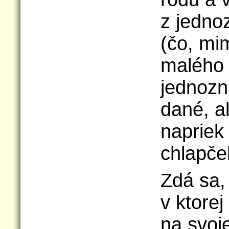
z jedno
(čo, m
malého 
jednozn
dané, al
napriek
chlapče
Zdá sa,
v ktorej
na svoj