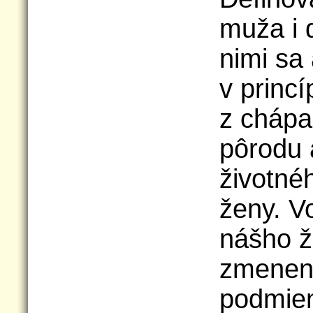
muža i 
nimi sa 
v princí
z chápa
pôrodu 
životné
ženy. V
nášho ž
zmenen
podmie