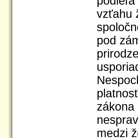
podieľa
vzťahu 
spoločn
pod zá
prirodze
usporiad
Nespoch
platnos
zákona 
nesprav
medzi ž